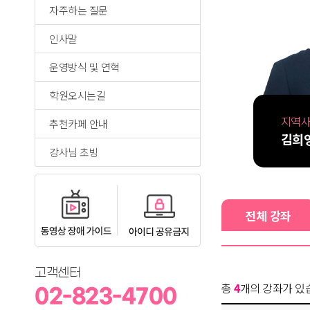
자주하는 질문
인사말
운영방식 및 연혁
학원오시는길
지역사
추천카페 안내
김희
강사님 초빙
전체 강좌
고객센터
총
4
개의 강좌가 있
02-823-4700