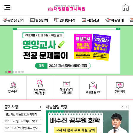
동영상 강의
현장강의
인터넷서점
시험공고
학원안내
동영상강의
학원선택시
합격수기
추천 카페
대방열림 TV
이용방법
주의할 점
공지사항
+
대방열림 특강
[면접특강 제공!] 2026 지방직공무원 시험 최종합격을 위한 마무리
2026.6.22(월) 16:30부터 약 30분간 서버 정기점검이 진행될 예정입니다.
2026.06.20(토) 학원 휴무 안내