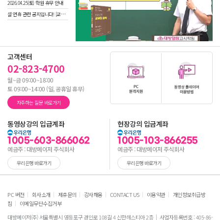
2026.04.25(토) 학원 휴무 안내
설 연휴 관련 공지입니다! [교재 배송 등]
고객센터
02-823-4700
월~금 09:00~18:00
토 09:00~14:00 (일, 공휴일 휴무)
자주하는 질문 바로가기
동영상강의 입급계좌
현장강의 입금계좌
1005-603-866062
1005-103-866255
예금주 : 대방메이저 주식회사
예금주 : 대방메이저 주식회사
우리은행 바로가기
우리은행 바로가기
|
|
|
|
|
|
PC 버전
회사소개
제휴문의
강사채용
CONTACT US
이용약관
개인정보취급방
|
침
이메일무단수집거부
대방메이저(주) 서울특별시 영등포구 경인로 108길 4 신한헤스티아 2층
사업자등록번호 : 405-86-