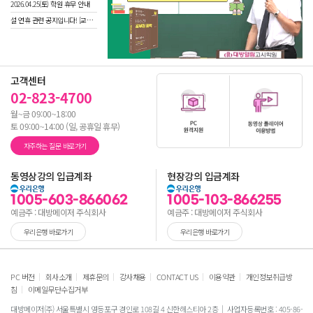
2026.04.25(토) 학원 휴무 안내
설 연휴 관련 공지입니다! [교재 배송 등]
고객센터
02-823-4700
월~금 09:00~18:00
토 09:00~14:00 (일, 공휴일 휴무)
자주하는 질문 바로가기
동영상강의 입급계좌
현장강의 입금계좌
1005-603-866062
1005-103-866255
예금주 : 대방메이저 주식회사
예금주 : 대방메이저 주식회사
우리은행 바로가기
우리은행 바로가기
|
|
|
|
|
|
PC 버전
회사소개
제휴문의
강사채용
CONTACT US
이용약관
개인정보취급방
|
침
이메일무단수집거부
대방메이저(주) 서울특별시 영등포구 경인로 108길 4 신한헤스티아 2층
사업자등록번호 : 405-86-