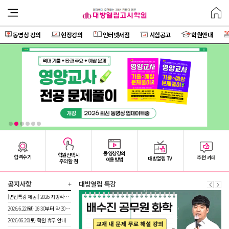
동영상 강의
현장강의
인터넷서점
시험공고
학원안내
동영상강의
학원선택시
합격수기
추천 카페
대방열림 TV
이용방법
주의할 점
공지사항
+
대방열림 특강
[면접특강 제공!] 2026 지방직공무원 시험 최종합격을 위한 마무리
2026.6.22(월) 16:30부터 약 30분간 서버 정기점검이 진행될 예정입니다.
2026.06.20(토) 학원 휴무 안내