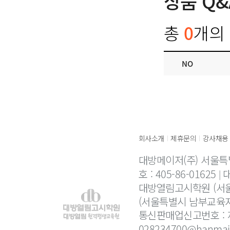
상품 Q&
총
0
개의 
NO
회사소개
제휴문의
강사채용
|
|
대방메이저(주) 서울특
호 : 405-86-01625
대
대방열림고시학원 (서울
(서울특별시 남부교육지
통신판매업신고번호 : 제
028234700@hanmail