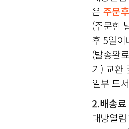
은
주문후
(주문한 
후 5일이
(발송완료
기) 교환
일부 도서
2.배송료
대방열림고