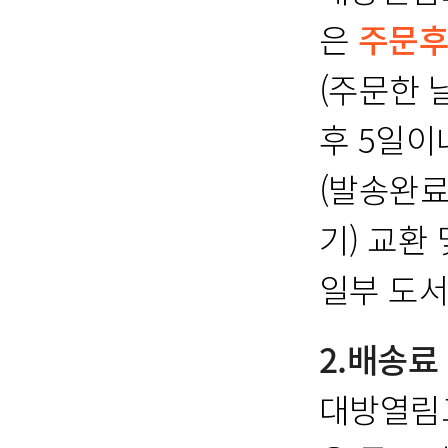
은
주문후
(주문한 
후 5일이
(발송완료
기) 교환
일부 도서
2.배송료
대방열림고