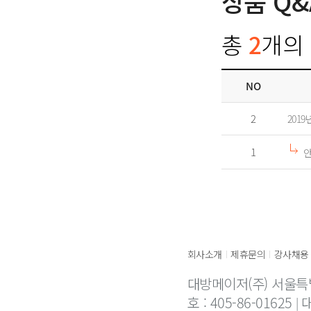
상품 Q&
총
2
개의 
NO
2
2019
1
안
회사소개
제휴문의
강사채용
|
|
대방메이저(주) 서울특
호 : 405-86-01625
대