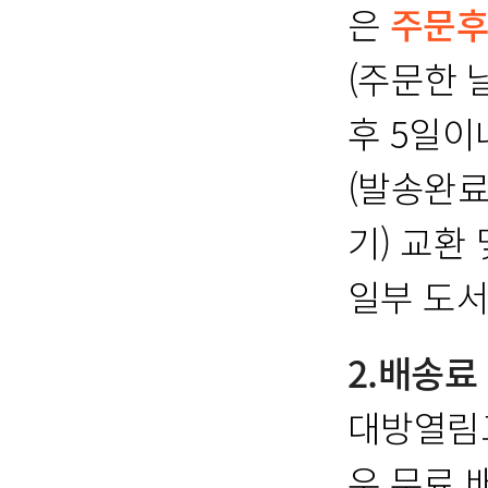
은
주문후
(주문한 
후 5일이
(발송완료
기) 교환
일부 도서
2.배송료
대방열림고
우 무료 