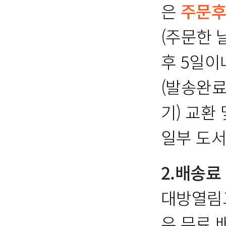
은
주문후
(주문한 
후 5일이
(발송완료
기) 교환
일부 도서
2.배송료
대방열림고
우 무료 