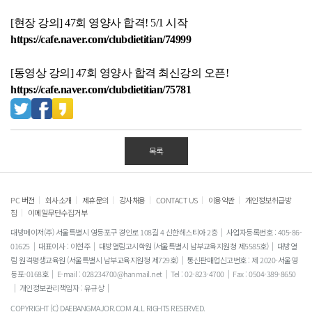
[현장 강의] 47회 영양사 합격! 5/1 시작
https://cafe.naver.com/clubdietitian/74999
[동영상 강의] 47회 영양사 합격 최신강의 오픈!
https://cafe.naver.com/clubdietitian/75781
목록
|
|
|
|
|
|
PC 버전
회사소개
제휴문의
강사채용
CONTACT US
이용약관
개인정보취급방
|
침
이메일무단수집거부
대방메이저(주) 서울특별시 영등포구 경인로 108길 4 신한헤스티아 2층
사업자등록번호 : 405-86-
01625
대표이사 : 이현주
대방열림고시학원 (서울특별시 남부교육지원청 제5585호)
대방열
림 원격평생교육원 (서울특별시 남부교육지원청 제729호)
통신판매업신고번호 : 제 2020-서울영
등포-0168호
E-mail : 028234700@hanmail.net
Tel : 02-823-4700
Fax : 0504-389-8650
개인정보관리책임자 : 유규상
COPYRIGHT (C) DAEBANGMAJOR.COM ALL RIGHTS RESERVED.