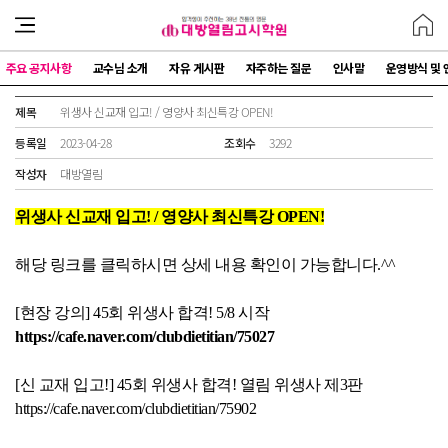
주요 공지사항
교수님 소개
자유 게시판
자주하는 질문
인사말
운영방식 및 
제목
위생사 신교재 입고! / 영양사 최신특강 OPEN!
등록일
2023-04-28
조회수
3292
작성자
대방열림
위생사 신교재 입고! / 영양사 최신특강 OPEN!
해당 링크를 클릭하시면 상세 내용 확인이 가능합니다.^^
[현장 강의] 45회 위생사 합격! 5/8 시작
https://cafe.naver.com/clubdietitian/75027
[신 교재 입고!] 45회 위생사 합격! 열림 위생사 제3판
https://cafe.naver.com/clubdietitian/75902