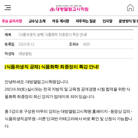
주요 공지사항
교수님 소개
자유 게시판
자주하는 질문
인사말
운영방식 및 
제목
[식품위생직 공채] 식품화학 최종정리 특강 안내!
등록일
2023-05-11
조회수
4055
작성자
대방열림
[식품위생직 공채] 식품화학 최종정리 특강 안내!
안녕하세요. 대방열림고시학원입니다.
2023.6.10(토) 실시되는 전국 지방직 및 교육청 공개경쟁 시험 합격을 위한 식
품화학 최종정리 최신 강의가 업데이트 되어 있습니다.
총 5강으로 구성된 마무리 강의는 대방열림고시학원 홈페이지 - 동영상 강의 -
식품위생직공무원 - 이론 단과반 카테고리에서 바로 확인 및 신청이 가능합니
다.