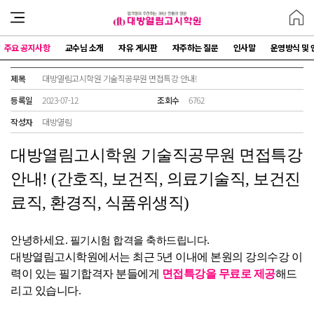
주요 공지사항
교수님 소개
자유 게시판
자주하는 질문
인사말
운영방식 및 
제목
대방열림고시학원 기술직공무원 면접특강 안내!
등록일
2023-07-12
조회수
6762
작성자
대방열림
대방열림고시학원 기술직공무원 면접특강
안내! (간호직, 보건직, 의료기술직, 보건진
료직, 환경직, 식품위생직)
안녕하세요.
필기시험 합격을 축하드립니다.
대방열림고시학원에서는 최근 5년 이내에 본원의 강의수강 이
력이 있는 필기합격자 분들에게
면접특강을 무료로 제공
해드
리고 있습니다.