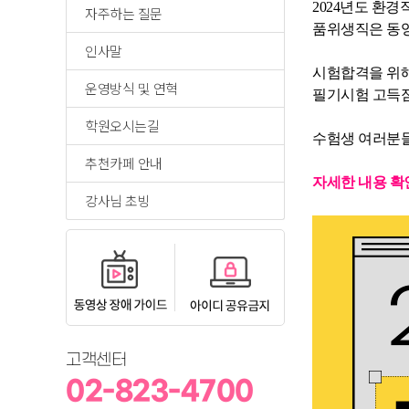
2024년도 환경
자주하는 질문
품위생직은 동영
인사말
시험합격을 위해
운영방식 및 연혁
필기시험 고득점
학원오시는길
수험생 여러분들
추천카페 안내
자세한 내용 확
강사님 초빙
고객센터
02-823-4700