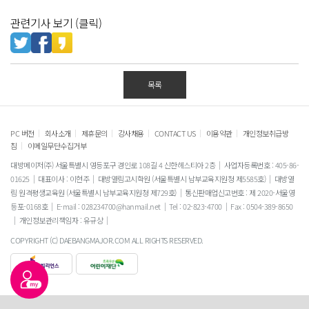
관련기사 보기 (클릭)
목록
|
|
|
|
|
|
PC 버전
회사소개
제휴문의
강사채용
CONTACT US
이용약관
개인정보취급방
|
침
이메일무단수집거부
대방메이저(주) 서울특별시 영등포구 경인로 108길 4 신한헤스티아 2층
사업자등록번호 : 405-86-
01625
대표이사 : 이현주
대방열림고시학원 (서울특별시 남부교육지원청 제5585호)
대방열
림 원격평생교육원 (서울특별시 남부교육지원청 제729호)
통신판매업신고번호 : 제 2020-서울영
등포-0168호
E-mail : 028234700@hanmail.net
Tel : 02-823-4700
Fax : 0504-389-8650
개인정보관리책임자 : 유규상
COPYRIGHT (C) DAEBANGMAJOR.COM ALL RIGHTS RESERVED.