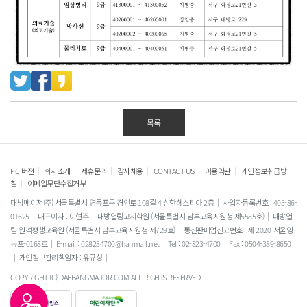
목록
|
|
|
|
|
|
PC 버전
회사소개
제휴문의
강사채용
CONTACT US
이용약관
개인정보취급방
|
침
이메일무단수집거부
대방메이저(주) 서울특별시 영등포구 경인로 108길 4 신한헤스티아 2층
사업자등록번호 : 405-86-
01625
대표이사 : 이현주
대방열림고시학원 (서울특별시 남부교육지원청 제5585호)
대방열
림 원격평생교육원 (서울특별시 남부교육지원청 제729호)
통신판매업신고번호 : 제 2020-서울영
등포-0168호
E-mail : 028234700@hanmail.net
Tel : 02-823-4700
Fax : 0504-389-8650
개인정보관리책임자 : 유규상
COPYRIGHT (C) DAEBANGMAJOR.COM ALL RIGHTS RESERVED.