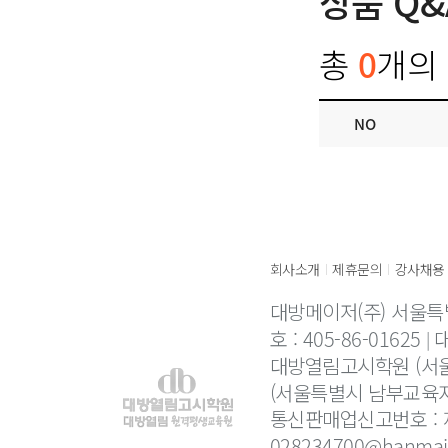
상품 Q&
총
0
개의 
NO
회사소개
제휴문의
강사채용
|
|
대방메이저(주) 서울특
호 : 405-86-01625
대
대방열림고시학원 (서울
(서울특별시 남부교육지
통신판매업신고번호 : 제
028234700@hanmail