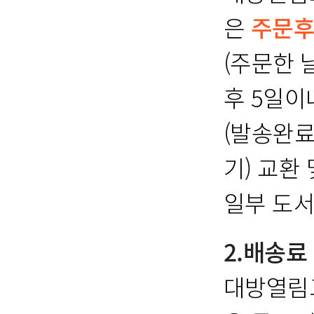
은
주문후
(주문한 
후 5일이
(발송완료
기) 교환
일부 도서
2.배송료
대방열림고