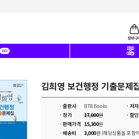
김희영 보건행정 기출문제
출판사
BTB Books
저자
정가
17,000
원
할인
판매가격
15,300
원
배송비
3,000
원
(해당상품을 포함하여