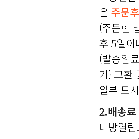
은
주문후
(주문한 
후 5일이
(발송완료
기) 교환
일부 도서
2.배송료
대방열림고