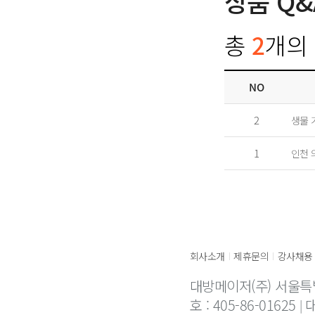
상품 Q&
총
2
개의 
NO
2
생물 
1
인천 
회사소개
제휴문의
강사채용
|
|
대방메이저(주) 서울특
호 : 405-86-01625
대