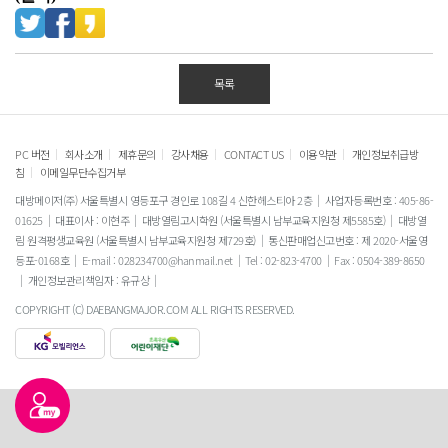
목록
|
|
|
|
|
|
PC 버전
회사소개
제휴문의
강사채용
CONTACT US
이용약관
개인정보취급방
|
침
이메일무단수집거부
대방메이저(주) 서울특별시 영등포구 경인로 108길 4 신한헤스티아 2층
사업자등록번호 : 405-86-
01625
대표이사 : 이현주
대방열림고시학원 (서울특별시 남부교육지원청 제5585호)
대방열
림 원격평생교육원 (서울특별시 남부교육지원청 제729호)
통신판매업신고번호 : 제 2020-서울영
등포-0168호
E-mail : 028234700@hanmail.net
Tel : 02-823-4700
Fax : 0504-389-8650
개인정보관리책임자 : 유규상
COPYRIGHT (C) DAEBANGMAJOR.COM ALL RIGHTS RESERVED.