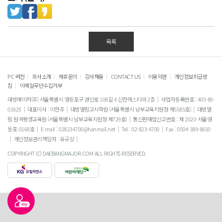
목록
|
|
|
|
|
|
PC 버전
회사소개
제휴문의
강사채용
CONTACT US
이용약관
개인정보취급방
|
침
이메일무단수집거부
대방메이저(주) 서울특별시 영등포구 경인로 108길 4 신한헤스티아 2층
사업자등록번호 : 405-86-
01625
대표이사 : 이현주
대방열림고시학원 (서울특별시 남부교육지원청 제5585호)
대방열
림 원격평생교육원 (서울특별시 남부교육지원청 제729호)
통신판매업신고번호 : 제 2020-서울영
등포-0168호
E-mail : 028234700@hanmail.net
Tel : 02-823-4700
Fax : 0504-389-8650
개인정보관리책임자 : 유규상
COPYRIGHT (C) DAEBANGMAJOR.COM ALL RIGHTS RESERVED.