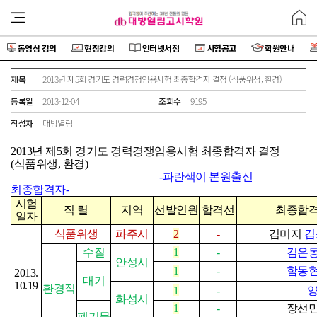
동영상 강의
현장강의
인터넷서점
시험공고
학원안내
제목
2013년 제5회 경기도 경력경쟁임용시험 최종합격자 결정 (식품위생, 환경)
등록일
2013-12-04
조회수
9195
작성자
대방열림
2013
년 제
5
회 경기도 경력경쟁임용시험 최종합격자 결정
(
식품위생
,
환경
)
-
파란색이 본원출신
최종합격자
-
시험
직 렬
지역
선발인원
합격선
최종합
일자
식품위생
파주시
2
-
김미지
김
수질
1
-
김은
안성시
1
-
함동
2013.
대기
10.19
환경직
1
-
양
화성시
1
-
장선
폐기물