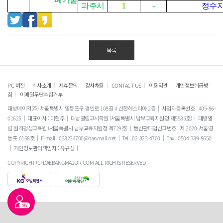
파주시
1
-
정수
목록
|
|
|
|
|
|
PC 버전
회사소개
제휴문의
강사채용
CONTACT US
이용약관
개인정보취급방
|
침
이메일무단수집거부
대방메이저(주) 서울특별시 영등포구 경인로 108길 4 신한헤스티아 2층
사업자등록번호 : 405-86-
01625
대표이사 : 이현주
대방열림고시학원 (서울특별시 남부교육지원청 제5585호)
대방열
림 원격평생교육원 (서울특별시 남부교육지원청 제729호)
통신판매업신고번호 : 제 2020-서울영
등포-0168호
E-mail : 028234700@hanmail.net
Tel : 02-823-4700
Fax : 0504-389-8650
개인정보관리책임자 : 유규상
COPYRIGHT (C) DAEBANGMAJOR.COM ALL RIGHTS RESERVED.