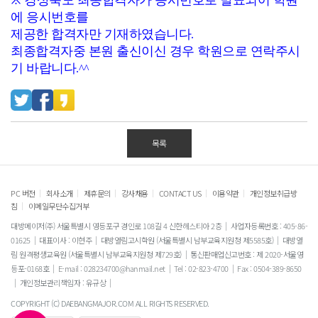
※
경상북도 최종합격자가 응시번호로 발표되어 학원
에 응시번호를
제공한 합격자만 기재하였습니다
.
최종합격자중 본원 출신이신 경우 학원으로 연락주시
기 바랍니다
.^^
목록
|
|
|
|
|
|
PC 버전
회사소개
제휴문의
강사채용
CONTACT US
이용약관
개인정보취급방
|
침
이메일무단수집거부
대방메이저(주) 서울특별시 영등포구 경인로 108길 4 신한헤스티아 2층
사업자등록번호 : 405-86-
01625
대표이사 : 이현주
대방열림고시학원 (서울특별시 남부교육지원청 제5585호)
대방열
림 원격평생교육원 (서울특별시 남부교육지원청 제729호)
통신판매업신고번호 : 제 2020-서울영
등포-0168호
E-mail : 028234700@hanmail.net
Tel : 02-823-4700
Fax : 0504-389-8650
개인정보관리책임자 : 유규상
COPYRIGHT (C) DAEBANGMAJOR.COM ALL RIGHTS RESERVED.