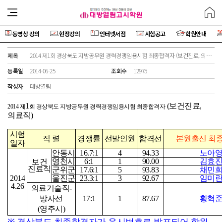
동영상 강의
현장강의
인터넷서점
시험공고
학원안내
제목
2014 제1회 경상북도 지방공무원 경력경쟁임용시험 최종합격자 (보건진료, 의료직)
등록일
2014-06-25
조회수
12975
작성자
대방열림
1
(
보건진료
,
2014
제
회 경상북도 지방공무원 경력경쟁임용시험 최종합격자
의료직
)
시험
직 렬
경쟁률
선발인원
합격선
본원출신 최
일자
안동시
16.7:1
4
94.33
노아
영천시
6:1
1
90.00
김효
보건
진료직
군위군
17.6:1
5
93.83
채민
2014
울진군
23.3:1
3
92.67
임미
4.26
의료기술직
-
방사선
17:1
1
87.67
황혁
(
영주시
)