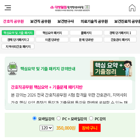
간호직 공무원
보건직 공무원
보건연구사
의료기술직 공무원
보건진료직 공무
핵심요약 및 기출 패키지
핵심요약 패키지
풀패키지
경채 단기패키지 1
경채 단기패키지 2
이론 단과반
문제 단과반
간호관리 패키지
지역사회간호 패키지
핵심요약 및 기출 패키지 강의안내
간호직공무원 핵심요약 + 기출문제 패키지반
본 강의는 2026 전국 간호직공무원 시험 합격을 위한 간호관리, 지역사회
간호 핵심 요약 총정리 특강과 기출문제 특강을 한번에 공부할 수 있는 패
키지반입니다.
모바일강의
PC + 모바일강의
PC강의
350,000
원
장바구니