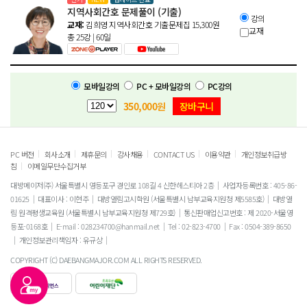
지역사회간호 문제풀이 (기출)
강의
교재:
김희영 지역사회간호 기출문제집
15,300
원
교재
총 25강 | 60일
모바일강의
PC + 모바일강의
PC강의
350,000
원
장바구니
|
|
|
|
|
|
PC 버전
회사소개
제휴문의
강사채용
CONTACT US
이용약관
개인정보취급방
|
침
이메일무단수집거부
대방메이저(주) 서울특별시 영등포구 경인로 108길 4 신한헤스티아 2층
사업자등록번호 : 405-86-
01625
대표이사 : 이현주
대방열림고시학원 (서울특별시 남부교육지원청 제5585호)
대방열
림 원격평생교육원 (서울특별시 남부교육지원청 제729호)
통신판매업신고번호 : 제 2020-서울영
등포-0168호
E-mail : 028234700@hanmail.net
Tel : 02-823-4700
Fax : 0504-389-8650
개인정보관리책임자 : 유규상
COPYRIGHT (C) DAEBANGMAJOR.COM ALL RIGHTS RESERVED.