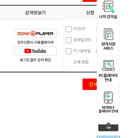
강의맛보기
신청
PC강의
150,000
원
모바일강의
150,000
원
강의신청시 이용플레이어
PC+모바일
200,000
원
로그인 없이 강의 확인
교재 포함
0
원