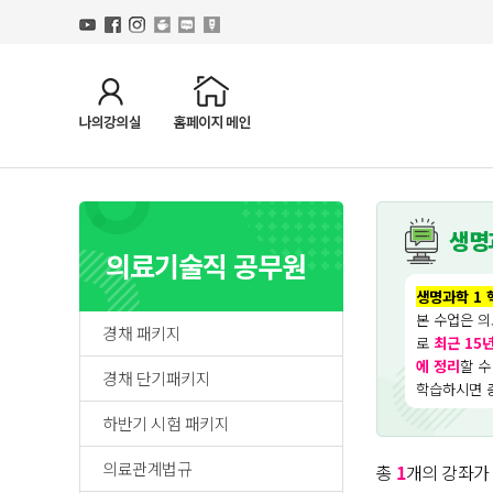
생명
의료기술직 공무원
생명과학 1 
본 수업은 의
경채 패키지
로
최근 15
에 정리
할 수
경채 단기패키지
학습하시면 충
하반기 시험 패키지
의료관계법규
총
1
개의 강좌가