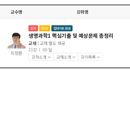
교수명
강좌명
인기
NEW
업데이트 완료
생명과학1 핵심기출 및 예상문제 총정리
교재 :
교재 별도 제공
21강 ㅣ 60 일
최정환
강좌소개
교재소개
강의목록
>
>
>