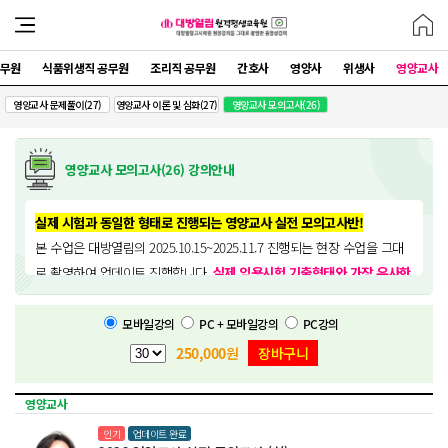
공무원
식품위생직 공무원
조리직 공무원
간호사
영양사
위생사
영양교사
영양교사 문제풀이(27)
영양교사 이론 및 심화(27)
영양교사 모의고사(26)
영양교사 모의고사(26) 강의안내
실제 시험과 동일한 형태로 진행되는 영양교사 실전 모의고사반!
본 수업은 대방열림의 2025.10.15~2025.11.7 진행되는 현장 수업을 그대
로 촬영하여 업데이트 진행합니다.
실제 임용시험 기출형태와 가장 유사한
최종 점검 모의고사
로 역대 영양교사 임용기출을 완전히 분석하여 반드시
숙지해야 할 내용과 출제 가능성이 높은 내용을 중점적으로 다룹니다. 본
모바일강의
PC + 모바일강의
PC강의
수업은 본원의 이론 강의, 문제풀이 강의를 바탕으로 공부한 수험생들에게
250,000
원
장바구니
마무리용으로 추천드리며, 이론 정립이 잘 안되어 있는 상태에서의 수강은
권장하지 않습니다.
영양교사
인기
업데이트 완료