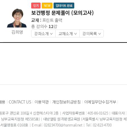
인기
NEW
업데이트 완료
보건행정 문제풀이 (모의고사)
교재 :
프린트 출력
총 강의수
12
강
김희영
강좌소개
교재소개
강의목록
>
>
>
채용
CONTACT US
이용약관
개인정보취급방침
이메일무단수집거부
|
|
|
|
|
포구 경인로 108길 4 신한헤스티아 2층
사업자등록번호 : 405-86-01625
대표이사 :
남부교육지원청 제5585호)
대방열림 원격평생교육원 (서울특별시 남부교육지원청 제7
-서울영등포-0168호
E-mail : 028234700@hanmail.net
Tel : 02-823-4700