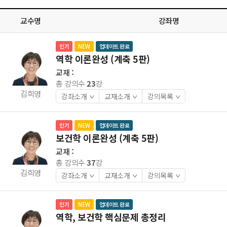
교수명
강좌명
인기
NEW
업데이트 완료
역학 이론완성 (계축 5판)
교재 :
총 강의수
23
강
김희영
강좌소개
교재소개
강의목록
>
>
>
인기
NEW
업데이트 완료
보건학 이론완성 (계축 5판)
교재 :
총 강의수
37
강
김희영
강좌소개
교재소개
강의목록
>
>
>
인기
NEW
업데이트 완료
역학, 보건학 핵심문제 총정리