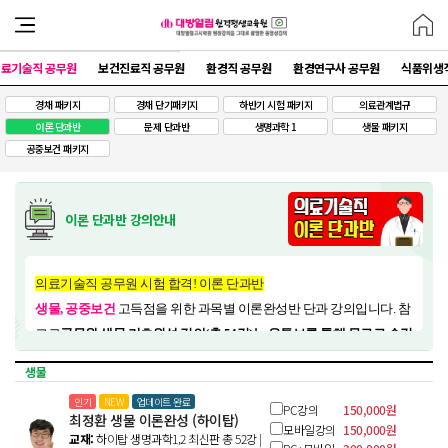
료기술직 공무원
보건진료직 공무원
환경직 공무원
환경연구사 공무원
식품위생
경채 패키지
경채 단기패키지
하반기 시험 패키지
의료관계법규
이론 단과반
문제 단과반
생명과학 1
생물 패키지
공중보건 패키지
이론 단과반 강의안내
의료기술직 공무원 시험 합격! 이론 단과반
생물, 공중보건
고득점을 위한 과목별 이론완성반 단과 강의입니다. 참
고로
공무원 생물 기초완성 강의(총 54강)는 유튜브를 통해 무료로 수강
하실 수 있습니다. [
생물기초 관련내용 보기 - 클릭
]
생물
인기
NEW
업데이트 완료
PC강의
150,000원
최정환 생물 이론완성 (하이탑)
모바일강의
150,000원
교재:
하이탑 생명과학1,2 최신판
총 52강 |