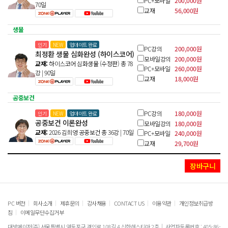
PC+모바일
200,000원
70일
교재
56,000원
생물
인기
NEW
업데이트 완료
PC강의
200,000원
최정환 생물 심화완성 (하이스코어)
모바일강의
200,000원
교재:
하이스코어 심화생물 (수정판)
총 78
PC+모바일
260,000원
강 | 90일
교재
18,000원
공중보건
PC강의
180,000원
인기
NEW
업데이트 완료
공중보건 이론완성
모바일강의
180,000원
교재:
2026 김희영 공중보건
총 36강 | 70일
PC+모바일
240,000원
교재
29,700원
장바구니
|
|
|
|
|
|
PC 버전
회사소개
제휴문의
강사채용
CONTACT US
이용약관
개인정보취급방
|
침
이메일무단수집거부
대방메이저(주) 서울특별시 영등포구 경인로 108길 4 신한헤스티아 2층
사업자등록번호 : 405-86-