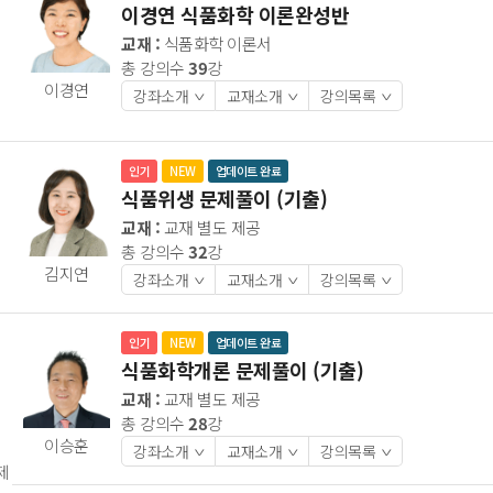
이경연 식품화학 이론완성반
교재 :
식품화학 이론서
총 강의수
39
강
이경연
강좌소개
교재소개
강의목록
>
>
>
인기
NEW
업데이트 완료
식품위생 문제풀이 (기출)
교재 :
교재 별도 제공
총 강의수
32
강
김지연
강좌소개
교재소개
강의목록
>
>
>
인기
NEW
업데이트 완료
식품화학개론 문제풀이 (기출)
교재 :
교재 별도 제공
총 강의수
28
강
이승훈
강좌소개
교재소개
강의목록
>
>
>
제