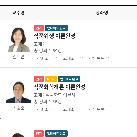
교수명
강좌명
인기
업데이트 완료
식품위생 이론완성
교재 :
총 강의수
54
강
김지연
강좌소개
교재소개
강의목록
>
>
>
인기
NEW
업데이트 완료
식품화학개론 이론완성
교재 :
식품화학 이론서
총 강의수
45
강
이승훈
강좌소개
교재소개
강의목록
>
>
>
론
인기
업데이트 완료