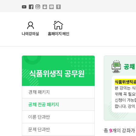
공채
식품위생직 공무원
식품위생직공
본 강의는 식
경채 패키지
위해 꼭 필요
신청이 가능
공채 전공 패키지
합니다. 강의
이론 단과반
문제 단과반
총
9
개의 강좌가