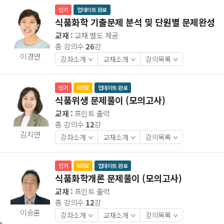
인기
업데이트 완료
식품화학 기출문제 분석 및 단원별 문제완성
교재 :
교재 별도 제공
총 강의수
26
강
이경연
강좌소개
교재소개
강의목록
>
>
>
인기
NEW
업데이트 완료
식품위생 문제풀이 (모의고사)
교재 :
프린트 출력
총 강의수
12
강
김지연
강좌소개
교재소개
강의목록
>
>
>
인기
NEW
업데이트 완료
식품화학개론 문제풀이 (모의고사)
교재 :
프린트 출력
총 강의수
12
강
이승훈
강좌소개
교재소개
강의목록
>
>
>