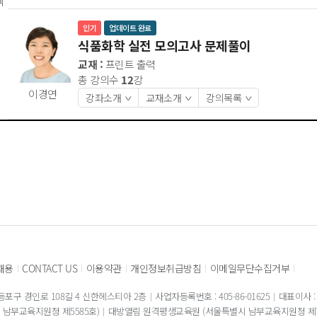
택
인기
업데이트 완료
식품화학 실전 모의고사 문제풀이
교재 :
프린트 출력
총 강의수
12
강
이경연
강좌소개
교재소개
강의목록
>
>
>
채용
CONTACT US
이용약관
개인정보취급방침
이메일무단수집거부
|
|
|
|
|
포구 경인로 108길 4 신한헤스티아 2층
사업자등록번호 : 405-86-01625
대표이사 :
남부교육지원청 제5585호)
대방열림 원격평생교육원 (서울특별시 남부교육지원청 제7