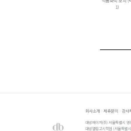
식품화학 모의 (
1)
회사소개
제휴문의
강사
|
|
대방메이저(주) 서울특별시 영등
대방열림고시학원 (서울특별시 