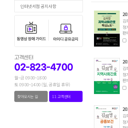
인터넷서점 공지사항
2
김희
정가
판매
고객센터
2
02-823-4700
김희
정가
월~금 09:00~18:00
판매
토 09:00~14:00 (일, 공휴일 휴무)
찾아오시는 길
1:1 고객센터
2
김희
정가
판매