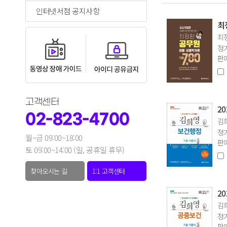
인터넷서점 공지사항
최
최정
정가
판매
고객센터
2
02-823-4700
김희
정가
월~금 09:00~18:00
판매
토 09:00~14:00 (일, 공휴일 휴무)
찾아오시는 길
1:1 고객센터
2
김희
정가
판매