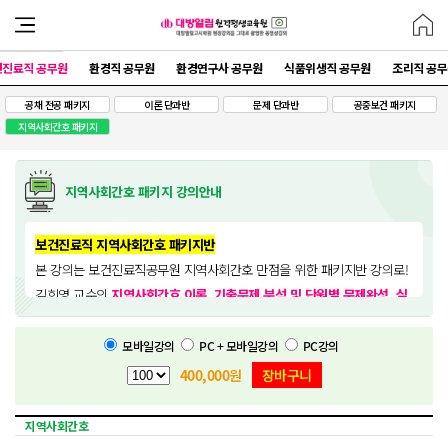
건진료직 공무원
환경직 공무원
환경연구사 공무원
식품위생직 공무원
조리직 공
공채 전공 패키지
이론 단과반
문제 단과반
공중보건 패키지
지역사회간호 패키지
지역사회간호 패키지 강의안내
보건진료직 지역사회간호 패키지반
본 강의는 보건진료직공무원 지역사회간호 만점을 위한 패키지반 강의로!
김희영 교수의
지역사회간호 이론, 기출문제 분석 및 단원별 문제완성, 실
전 모의고사반 패키지
강의입니다. 수강기간 100일간 무한반복 수강이 가
능합니다.
모바일강의
PC + 모바일강의
PC강의
400,000
원
장바구니
지역사회간호