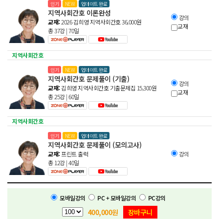
인기
NEW
업데이트 완료
지역사회간호 이론완성
강의
교재:
2026 김희영 지역사회간호
36,000
원
교재
총 37강 | 70일
지역사회간호
인기
NEW
업데이트 완료
지역사회간호 문제풀이 (기출)
강의
교재:
김희영 지역사회간호 기출문제집
15,300
원
교재
총 25강 | 60일
지역사회간호
인기
NEW
업데이트 완료
지역사회간호 문제풀이 (모의고사)
교재:
프린트 출력
강의
총 12강 | 40일
모바일강의
PC + 모바일강의
PC강의
400,000
원
장바구니