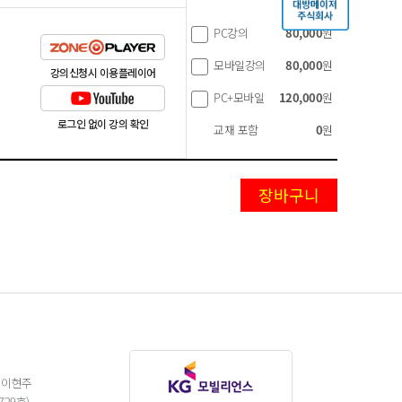
PC강의
80,000
원
모바일강의
80,000
원
강의신청시 이용플레이어
PC+모바일
120,000
원
로그인 없이 강의 확인
교재 포함
0
원
 이현주
29호)