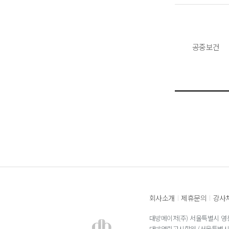
공중보건
회사소개
제휴문의
강사
|
|
대방메이저(주) 서울특별시 영등
대방열림고시학원 (서울특별시 