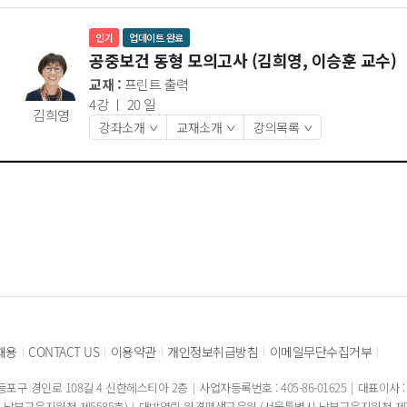
인기
업데이트 완료
공중보건 동형 모의고사 (김희영, 이승훈 교수)
교재 :
프린트 출력
4강 ㅣ 20 일
김희영
강좌소개
교재소개
강의목록
>
>
>
채용
CONTACT US
이용약관
개인정보취급방침
이메일무단수집거부
|
|
|
|
|
포구 경인로 108길 4 신한헤스티아 2층
사업자등록번호 : 405-86-01625
대표이사 :
남부교육지원청 제5585호)
대방열림 원격평생교육원 (서울특별시 남부교육지원청 제7